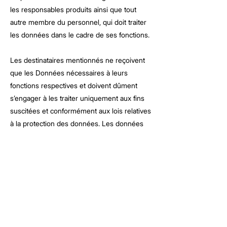
les responsables produits ainsi que tout
autre membre du personnel, qui doit traiter
les données dans le cadre de ses fonctions.
Les destinataires mentionnés ne reçoivent
que les Données nécessaires à leurs
fonctions respectives et doivent dûment
s’engager à les traiter uniquement aux fins
suscitées et conformément aux lois relatives
à la protection des données. Les données
peuvent également être communiquées
ponctuellement à d’autres destinataires
légitimes identifiés par les lois en vigueur. A
l’exception de ce qui précède, les données
ne doivent être ni diffusées ni
communiquées à des tiers, qu’il s’agisse de
personnes physiques ou morales, qui n’ont
pas une fonction de nature commerciale,